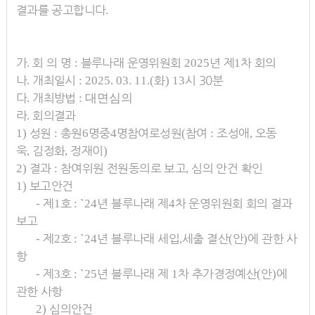
결과를 공고
합니다
.
가
회 의 명
블루나래 운영위원회
년 제
차 회의
.
:
2025
1
나
개최일시
화
시 30분
.
: 2025. 03. 11.(
) 13
다
개최방법
.
: 대면심의
라
회의결과
.
성원
총원
명
중
명
참여로
성원
참여
조성애
오동
1)
:
6
4
(
:
,
욱
김정화
정재이
,
,
)
결과
참여위원 전원동의로 보고
심의 안건 확인
2)
:
,
보고안건
1)
제
호
년 블루나래 제
차 운영위원회 회의 결과
-
1
: `24
4
보고
제
호
년 블루나래 세입
세출 결산
안
에 관한 사
-
2
: `24
,
(
)
항
제
호
년 블루나래 제
차 추가경정예산
안
에
-
3
: `25
1
(
)
관한 사항
심의안건
2)