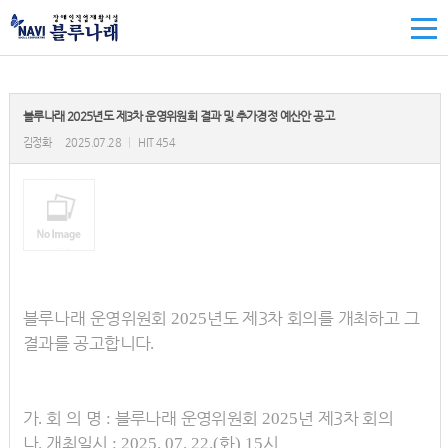
블루나래 2025년도 제3차 운영위원회 결과 및 추가경정 예산안 공고
김정화
2025.07.28
|
HIT 454
블루나래
운영위원회
년도 제
3
차 회의를 개최하고 그
2025
결과를 공고
합니다
.
가
회 의 명
블루나래 운영위원회
년 제
3
차 회의
.
:
2025
나
개최일시
화
시
.
: 2025. 07. 22.(
) 15