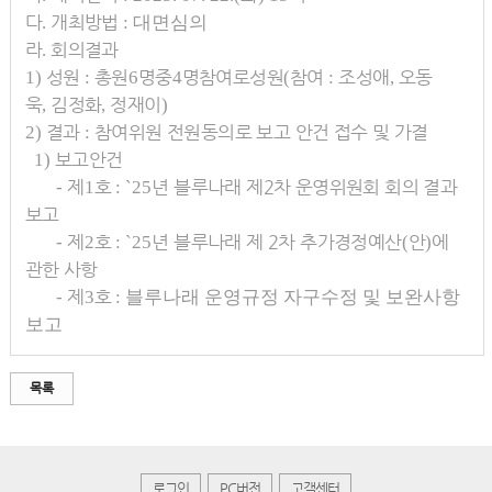
다
개최방법
.
: 대면심의
라
회의결과
.
성원
총원
명
중
명
참여로
성원
참여
조성애
오동
1)
:
6
4
(
:
,
욱
김정화
정재이
,
,
)
결과
참여위원 전원동의로 보고
안건 접수 및 가결
2)
:
보고안건
1)
제
호
년 블루나래 제
2
차 운영위원회 회의 결과
-
1
: `25
보고
제
호
년 블루나래 제
2
차 추가경정예산
안
에
-
2
:
`25
(
)
관한 사항
제
호
-
3
: 블루나래 운영규정 자구수정 및 보완사항
보고
목록
로그인
PC버전
고객센터