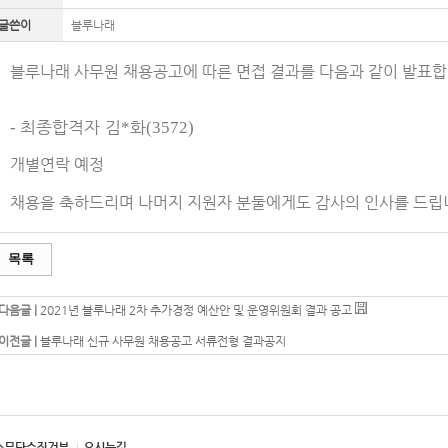
글쓴이
블루나래
블루나래 사무원 채용공고에 따른 면접 결과를 다음과 같이 발표합
최종합격자 김
화
-
*
(3572)
개별연락 예정
채용을 축하드리며 나머지 지원자 분둘에게도 감사의 인사를 드립
목록
다음글 |
2021년 블루나래 2차 추가경정 예산안 및 운영위원회 결과 공고
이전글 |
블루나래 신규 사무원 채용공고 서류전형 결과공지