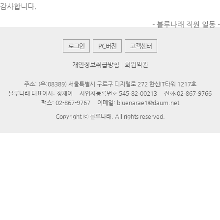
감사합니다.
- 블루나래 직원 일동 -
로그인
PC버전
고객센터
개인정보취급방침
회원약관
주소: (우:08389) 서울특별시 구로구 디지털로 272 한신IT타워 1217호
블루나래 대표이사: 정재이
사업자등록번호 545-82-00213
전화:
02-867-9766
팩스: 02-867-9767
이메일:
bluenarae1@daum.net
Copyright ⓒ
블루나래
. All rights reserved.